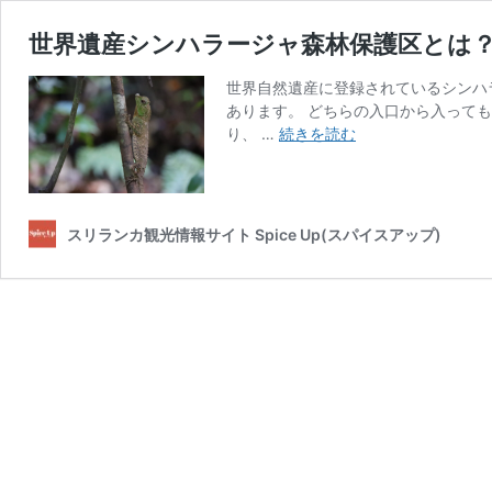
世界遺産シンハラージャ森林保護区とは
世界自然遺産に登録されているシンハラ
あります。 どちらの入口から入って
世
り、 …
続きを読む
界
遺
産
シ
スリランカ観光情報サイト Spice Up(スパイスアップ)
ン
ハ
ラ
ー
ジ
ャ
森
林
保
護
区