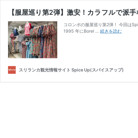
【服屋巡り第2弾】激安！カラフルで派手なデザイ
コロンボの服屋巡り第2弾！ 今回はSpic
【服
1995 年にBorel …
続きを読む
屋
巡
り
第
2
弾】
スリランカ観光情報サイト Spice Up(スパイスアップ)
激
安！
カ
ラ
フ
ル
で
派
手
な