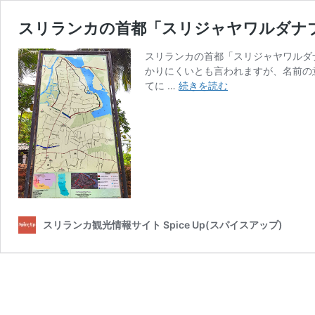
スリランカの首都「スリジャヤワルダナ
スリランカの首都「スリジャヤワルダ
かりにくいとも言われますが、名前の
ス
てに …
続きを読む
リ
ラ
ン
カ
の
首
都
「ス
リ
スリランカ観光情報サイト Spice Up(スパイスアップ)
ジ
ャ
ヤ
ワ
ル
ダ