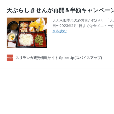
天ぷらしきせんが再開＆半額キャンペー
天ぷら四季泉の経営者が代わり、「天ぷ
日〜2023年1月1日までは全メニュ
天
きを読む
ぷ
ら
し
き
せ
スリランカ観光情報サイト Spice Up(スパイスアップ)
ん
が
再
開
＆
半
額
キ
ャ
ン