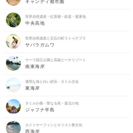
キャンディ都市圏
世界自然遺産・紅茶畑・鉄道・避暑地
中央高地
世界自然遺産と宝石の町ラトゥナプラ
サバラガムワ
ヤーラ国立公園と高級ビーチリゾート
南東海岸
透明な海と白い砂浜・タミル文化
東海岸
タミルの都・聖なる島・最北の地
ジャフナ半島
カイトサーフィンとキリスト教文化
西海岸