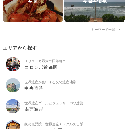
食
基本情報
キーワード一覧
エリアから探す
スリランカ最大の国際都市
コロンボ首都圏
世界遺産が集中する文化遺産地帯
中央遺跡
世界遺産ゴールとジェフリーバワ建築
南西海岸
象の孤児院・世界遺産ナックルズ山脈