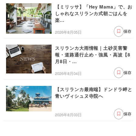
【ミリッサ】「Hey Mama」で、お
しゃれなスリランカ式朝ごはんを
楽...
2026年8月05日
保存
スリランカ大雨情報｜土砂災害警
報・道路通行止め・強風・高波【8
月8日・...
2026年8月04日
保存
【スリランカ最南端】ドンドラ岬と
青いヴィシュヌ寺院へ
2026年8月03日
保存