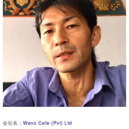
会社名：
Wano Cafe (Pvt) Ltd