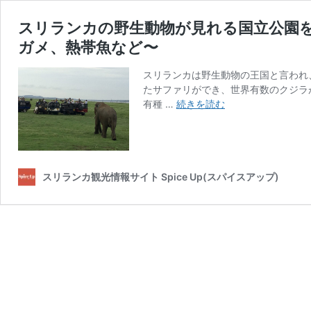
スリランカの野生動物が見れる国立公園
ガメ、熱帯魚など〜
スリランカは野生動物の王国と言われ
たサファリができ、世界有数のクジラ
ス
有種 …
続きを読む
リ
ラ
ン
カ
の
スリランカ観光情報サイト Spice Up(スパイスアップ)
野
生
動
物
が
見
れ
る
国