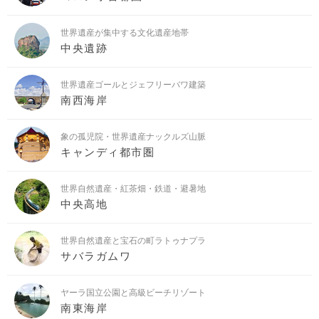
世界遺産が集中する文化遺産地帯
中央遺跡
世界遺産ゴールとジェフリーバワ建築
南西海岸
象の孤児院・世界遺産ナックルズ山脈
キャンディ都市圏
世界自然遺産・紅茶畑・鉄道・避暑地
中央高地
世界自然遺産と宝石の町ラトゥナプラ
サバラガムワ
ヤーラ国立公園と高級ビーチリゾート
南東海岸