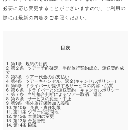
必要に応じ変更することがございますので、ご利用の
際には最新の内容をご参照ください。
目次
1.
第1条 規約の目的
2.
第２条 ツアー予約確定、手配旅行契約成立、運送契約成
立
3.
第3条 ツアー代金のお支払い
4.
第4条 ツアーキャンセル、返金(キャンセルポリシー)
5.
第5条 ドライバーが提供するサービスの内容・品質
6.
第６条 ドライバーとの運送契約・キャンセルポリシー
7.
第７条 当社都合判断によるツアー取消、返金
8.
第８条 サービスの変更・中止
9.
第9条 海外旅行保険加入義務
10.
第10条 免責・責任制限
11.
第11条 ツアーの訪問地
12.
第12条 本規約の変更
13.
第13条 合意管轄
14.
第14条 協議