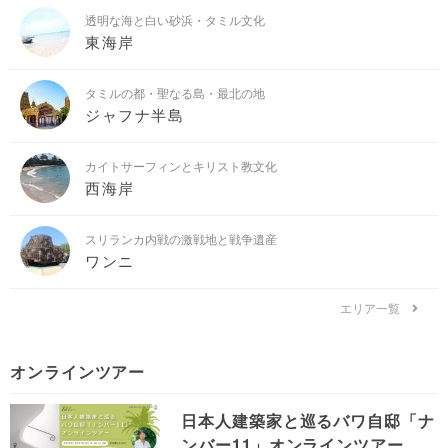
透明な海と白い砂浜・タミル文化
東海岸
タミルの都・聖なる島・最北の地
ジャフナ半島
カイトサーフィンとキリスト教文化
西海岸
スリランカ内戦の激戦地と戦争遺産
ワンニ
エリア一覧
オンラインツアー
日本人建築家と巡るバワ自邸「ナ
ンバー11」オンラインツアー