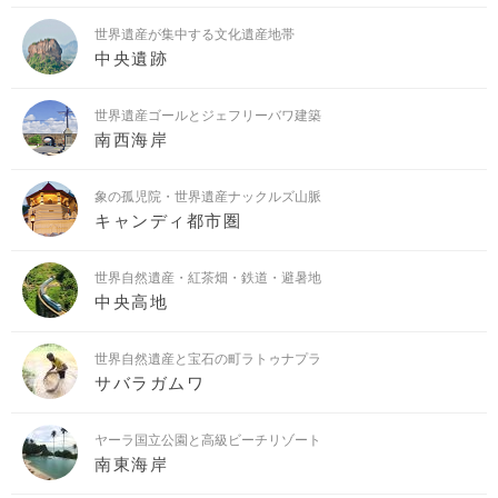
世界遺産が集中する文化遺産地帯
中央遺跡
世界遺産ゴールとジェフリーバワ建築
南西海岸
象の孤児院・世界遺産ナックルズ山脈
キャンディ都市圏
世界自然遺産・紅茶畑・鉄道・避暑地
中央高地
世界自然遺産と宝石の町ラトゥナプラ
サバラガムワ
ヤーラ国立公園と高級ビーチリゾート
南東海岸