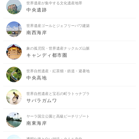
世界遺産が集中する文化遺産地帯
中央遺跡
世界遺産ゴールとジェフリーバワ建築
南西海岸
象の孤児院・世界遺産ナックルズ山脈
キャンディ都市圏
世界自然遺産・紅茶畑・鉄道・避暑地
中央高地
世界自然遺産と宝石の町ラトゥナプラ
サバラガムワ
ヤーラ国立公園と高級ビーチリゾート
南東海岸
透明な海と白い砂浜・タミル文化