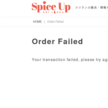
スリランカ観光・情報
HOME
|
Order Failed
Order Failed
Your transaction failed, please try ag