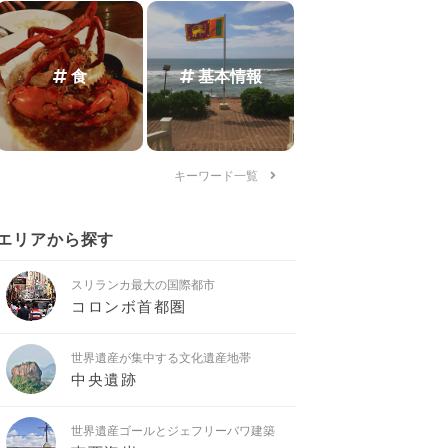
食
基本情報
キーワード一覧
エリアから探す
スリランカ最大の国際都市
コロンボ首都圏
世界遺産が集中する文化遺産地帯
中央遺跡
世界遺産ゴールとジェフリーバワ建築