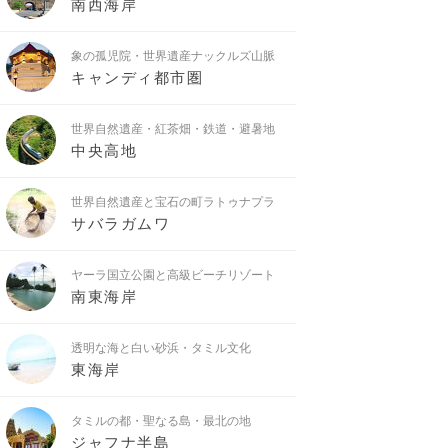
南西海岸
象の孤児院・世界遺産ナックルズ山脈
キャンディ都市圏
世界自然遺産・紅茶畑・鉄道・避暑地
中央高地
世界自然遺産と宝石の町ラトゥナプラ
サバラガムワ
ヤーラ国立公園と高級ビーチリゾート
南東海岸
透明な海と白い砂浜・タミル文化
東海岸
タミルの都・聖なる島・最北の地
ジャフナ半島