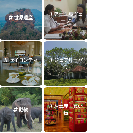
アーユルヴェ
世界遺産
ーダ
セイロンティ
ジェフリーバ
ー
ワ
お土産・買い
動物
物