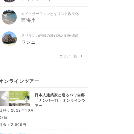
カイトサーフィンとキリスト教文化
西海岸
スリランカ内戦の激戦地と戦争遺産
ワンニ
エリア一覧
オンラインツアー
日本人建築家と巡るバワ自邸
「ナンバー11」オンラインツ
アー
日時：2022年10月
27日
料金：2,000円