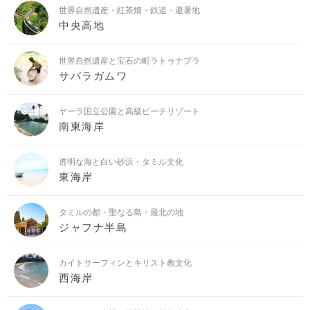
世界自然遺産・紅茶畑・鉄道・避暑地
中央高地
世界自然遺産と宝石の町ラトゥナプラ
サバラガムワ
ヤーラ国立公園と高級ビーチリゾート
南東海岸
透明な海と白い砂浜・タミル文化
東海岸
タミルの都・聖なる島・最北の地
ジャフナ半島
カイトサーフィンとキリスト教文化
西海岸