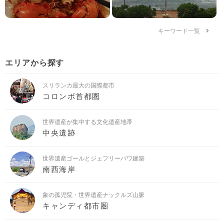
キーワード一覧
エリアから探す
スリランカ最大の国際都市
コロンボ首都圏
世界遺産が集中する文化遺産地帯
中央遺跡
世界遺産ゴールとジェフリーバワ建築
南西海岸
象の孤児院・世界遺産ナックルズ山脈
キャンディ都市圏