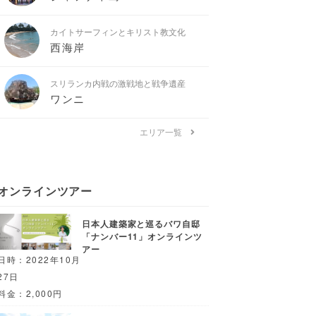
カイトサーフィンとキリスト教文化
西海岸
スリランカ内戦の激戦地と戦争遺産
ワンニ
エリア一覧
オンラインツアー
日本人建築家と巡るバワ自邸
「ナンバー11」オンラインツ
アー
日時：2022年10月
27日
料金：2,000円