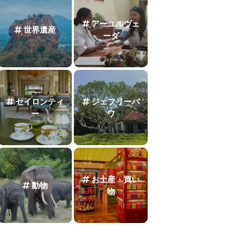
アーユルヴェ
世界遺産
ーダ
セイロンティ
ジェフリーバ
ー
ワ
お土産・買い
動物
物