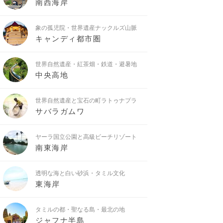
南西海岸
象の孤児院・世界遺産ナックルズ山脈
キャンディ都市圏
世界自然遺産・紅茶畑・鉄道・避暑地
中央高地
世界自然遺産と宝石の町ラトゥナプラ
サバラガムワ
ヤーラ国立公園と高級ビーチリゾート
南東海岸
透明な海と白い砂浜・タミル文化
東海岸
タミルの都・聖なる島・最北の地
ジャフナ半島