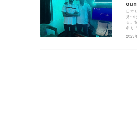
ou
日本
見つ
る。
名も『
2023