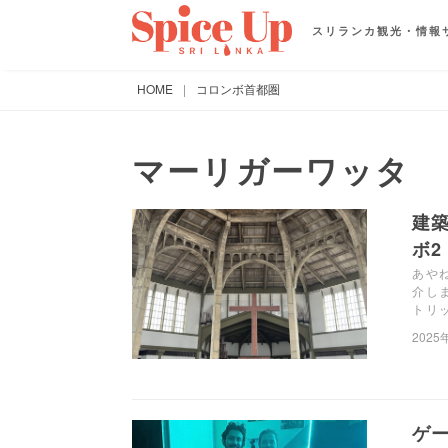
スリランカ観光・情報
HOME
|
コロンボ首都圏
マーリガーワッタ
建
ボ2
あや
介します
トリ
2025
ゲー