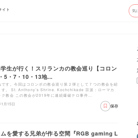
サイト
築学生が行く！スリランカの教会巡り【コロン
・5・7・10・13地...
ねです。今回はコロンボの教会巡り第２弾として７つの教会を紹
。 St. Anthony’s Shrine. Kochchikade 宗派：ローマカ
ック教会 この教会が2019年に連続爆破テロ事件…
年1月15日
保存
ムを愛する兄弟が作る空間『RGB gaming L