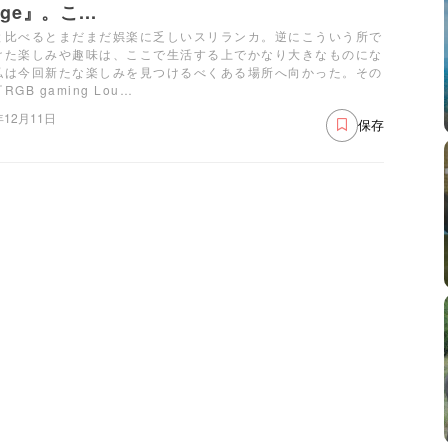
nge』。こ...
と比べるとまだまだ娯楽に乏しいスリランカ。逆にこういう所で
けた楽しみや趣味は、ここで生活する上でかなり大きなものにな
私は今回新たな楽しみを見つけるべくある場所へ向かった。その
RGB gaming Lou…
年12月11日
保存