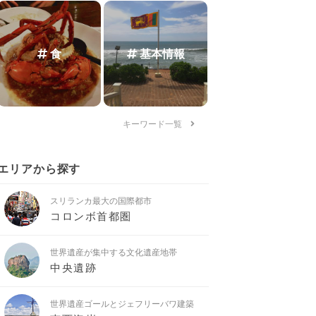
食
基本情報
キーワード一覧
エリアから探す
スリランカ最大の国際都市
コロンボ首都圏
世界遺産が集中する文化遺産地帯
中央遺跡
世界遺産ゴールとジェフリーバワ建築