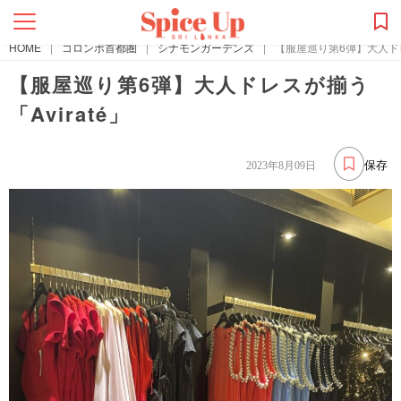
HOME
|
コロンボ首都圏
|
シナモンガーデンズ
|
【服屋巡り第6弾】大人ドレス
【服屋巡り第6弾】大人ドレスが揃う
「Aviraté」
保存
2023年8月09日