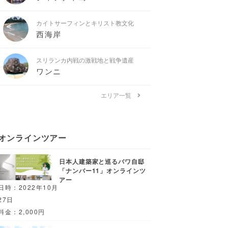
カイトサーフィンとキリスト教文化
西海岸
スリランカ内戦の激戦地と戦争遺産
ワンニ
エリア一覧
オンラインツアー
日本人建築家と巡るバワ自邸
「ナンバー11」オンラインツ
アー
日時：2022年10月
27日
料金：2,000円