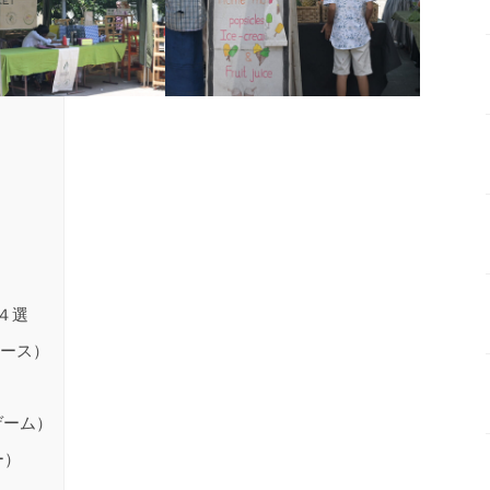
４選
すレース）
せゲーム）
ー）