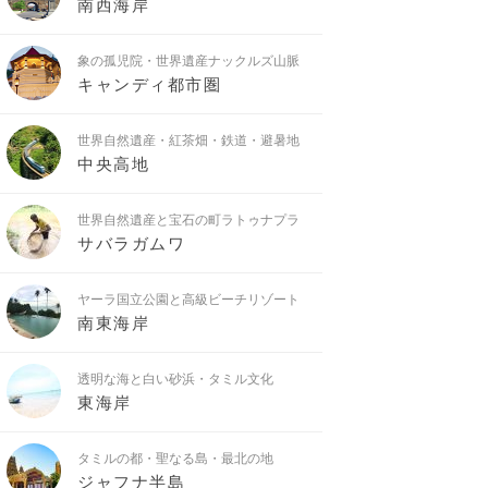
南西海岸
象の孤児院・世界遺産ナックルズ山脈
キャンディ都市圏
世界自然遺産・紅茶畑・鉄道・避暑地
中央高地
世界自然遺産と宝石の町ラトゥナプラ
サバラガムワ
ヤーラ国立公園と高級ビーチリゾート
南東海岸
透明な海と白い砂浜・タミル文化
東海岸
タミルの都・聖なる島・最北の地
ジャフナ半島