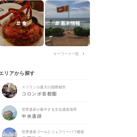
食
基本情報
キーワード一覧
エリアから探す
スリランカ最大の国際都市
コロンボ首都圏
世界遺産が集中する文化遺産地帯
中央遺跡
世界遺産ゴールとジェフリーバワ建築