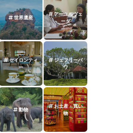
アーユルヴェ
世界遺産
ーダ
セイロンティ
ジェフリーバ
ー
ワ
お土産・買い
動物
物