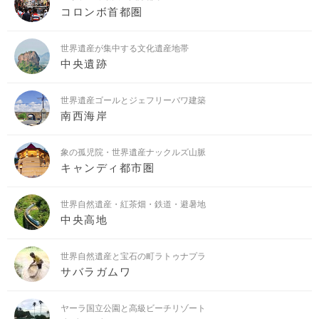
コロンボ首都圏
世界遺産が集中する文化遺産地帯
中央遺跡
世界遺産ゴールとジェフリーバワ建築
南西海岸
象の孤児院・世界遺産ナックルズ山脈
キャンディ都市圏
世界自然遺産・紅茶畑・鉄道・避暑地
中央高地
世界自然遺産と宝石の町ラトゥナプラ
サバラガムワ
ヤーラ国立公園と高級ビーチリゾート