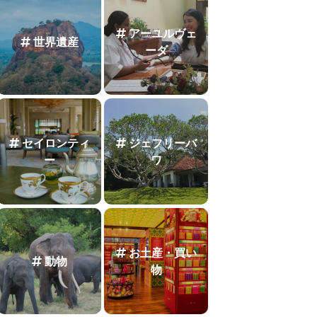
アーユルヴェ
世界遺産
ーダ
セイロンティ
ジェフリーバ
ー
ワ
お土産・買い
動物
物