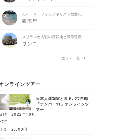
カイトサーフィンとキリスト教文化
西海岸
スリランカ内戦の激戦地と戦争遺産
ワンニ
エリア一覧
オンラインツアー
日本人建築家と巡るバワ自邸
「ナンバー11」オンラインツ
アー
日時：2022年10月
27日
料金：2,000円