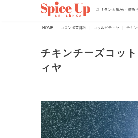
スリランカ観光・情報
HOME
|
コロンボ首都圏
|
コッルピティヤ
|
チキン
チキンチーズコットゥ
ィヤ