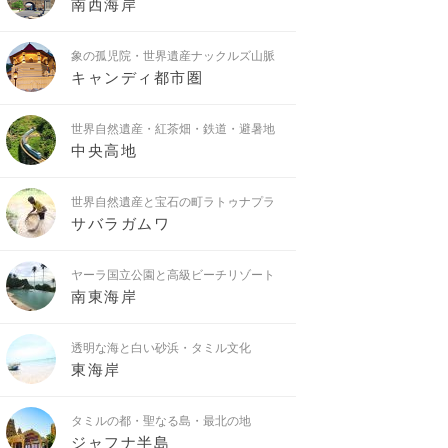
南西海岸
象の孤児院・世界遺産ナックルズ山脈
キャンディ都市圏
世界自然遺産・紅茶畑・鉄道・避暑地
中央高地
世界自然遺産と宝石の町ラトゥナプラ
サバラガムワ
ヤーラ国立公園と高級ビーチリゾート
南東海岸
透明な海と白い砂浜・タミル文化
東海岸
タミルの都・聖なる島・最北の地
ジャフナ半島