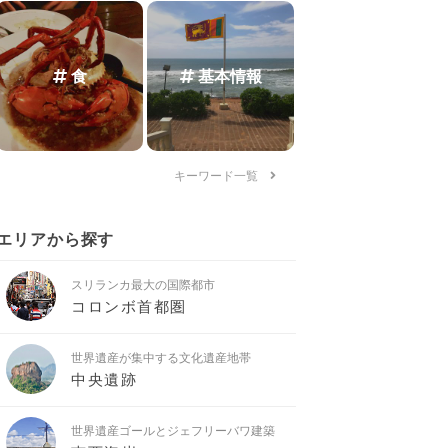
食
基本情報
キーワード一覧
エリアから探す
スリランカ最大の国際都市
コロンボ首都圏
世界遺産が集中する文化遺産地帯
中央遺跡
世界遺産ゴールとジェフリーバワ建築