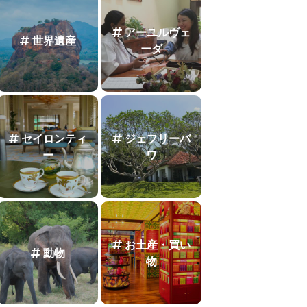
アーユルヴェ
世界遺産
ーダ
セイロンティ
ジェフリーバ
ー
ワ
お土産・買い
動物
物