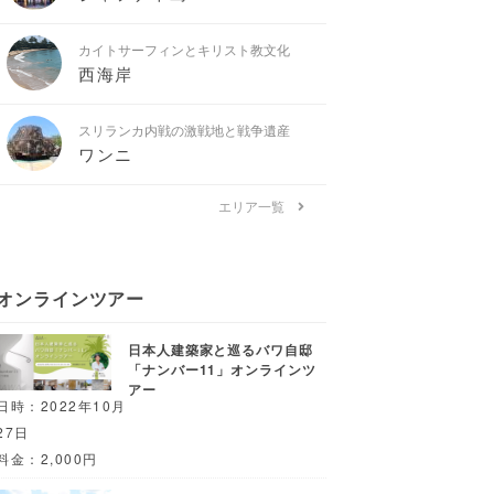
カイトサーフィンとキリスト教文化
西海岸
スリランカ内戦の激戦地と戦争遺産
ワンニ
エリア一覧
オンラインツアー
日本人建築家と巡るバワ自邸
「ナンバー11」オンラインツ
アー
日時：2022年10月
27日
料金：2,000円