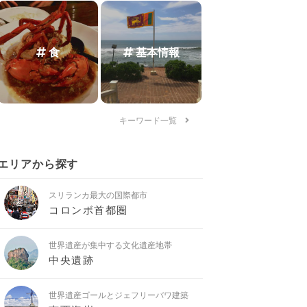
食
基本情報
キーワード一覧
エリアから探す
スリランカ最大の国際都市
コロンボ首都圏
世界遺産が集中する文化遺産地帯
中央遺跡
世界遺産ゴールとジェフリーバワ建築