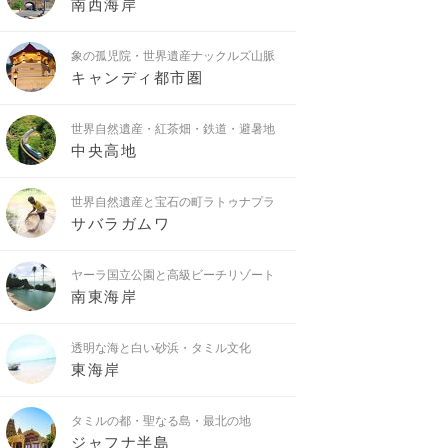
南西海岸
象の孤児院・世界遺産ナックルズ山脈
キャンディ都市圏
世界自然遺産・紅茶畑・鉄道・避暑地
中央高地
世界自然遺産と宝石の町ラトゥナプラ
サバラガムワ
ヤーラ国立公園と高級ビーチリゾート
南東海岸
透明な海と白い砂浜・タミル文化
東海岸
タミルの都・聖なる島・最北の地
ジャフナ半島