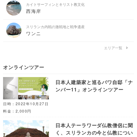
カイトサーフィンとキリスト教文化
西海岸
スリランカ内戦の激戦地と戦争遺産
ワンニ
エリア一覧
オンラインツアー
日本人建築家と巡るバワ自邸「ナ
ンバー11」オンラインツアー
日時：2022年10月27日
料金：2,000円
日本人テーラワーダ仏教僧侶に聞
く、スリランカの今と仏教につい