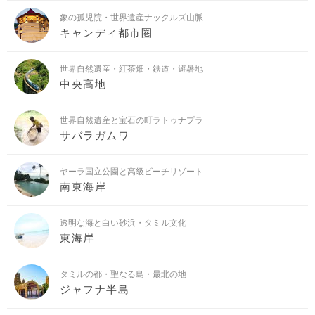
象の孤児院・世界遺産ナックルズ山脈
キャンディ都市圏
世界自然遺産・紅茶畑・鉄道・避暑地
中央高地
世界自然遺産と宝石の町ラトゥナプラ
サバラガムワ
ヤーラ国立公園と高級ビーチリゾート
南東海岸
透明な海と白い砂浜・タミル文化
東海岸
タミルの都・聖なる島・最北の地
ジャフナ半島