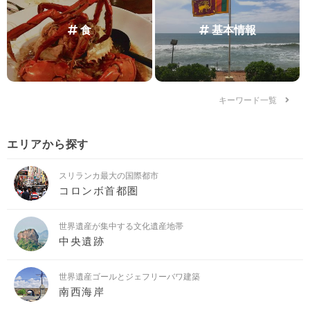
食
基本情報
キーワード一覧
エリアから探す
スリランカ最大の国際都市
コロンボ首都圏
世界遺産が集中する文化遺産地帯
中央遺跡
世界遺産ゴールとジェフリーバワ建築
南西海岸