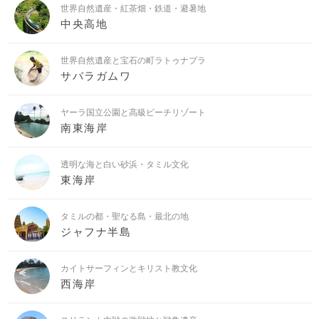
世界自然遺産・紅茶畑・鉄道・避暑地
中央高地
世界自然遺産と宝石の町ラトゥナプラ
サバラガムワ
ヤーラ国立公園と高級ビーチリゾート
南東海岸
透明な海と白い砂浜・タミル文化
東海岸
タミルの都・聖なる島・最北の地
ジャフナ半島
カイトサーフィンとキリスト教文化
西海岸