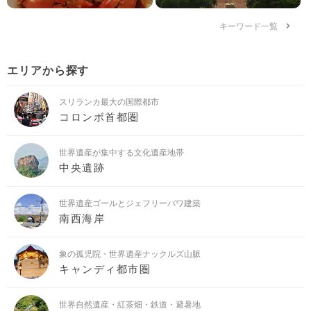
エリアから探す
スリランカ最大の国際都市
コロンボ首都圏
世界遺産が集中する文化遺産地帯
中央遺跡
世界遺産ゴールとジェフリーバワ建築
南西海岸
象の孤児院・世界遺産ナックルズ山脈
キャンディ都市圏
世界自然遺産・紅茶畑・鉄道・避暑地
中央高地