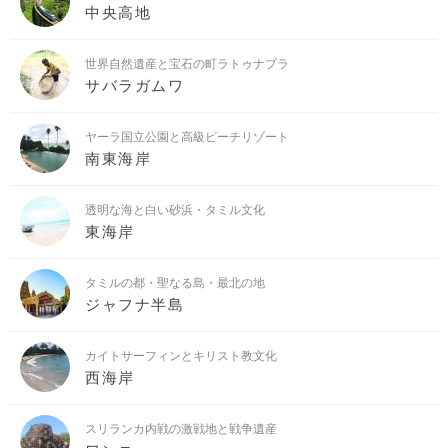
世界自然遺産と宝石の町ラトゥナプラ
サバラガムワ
ヤーラ国立公園と高級ビーチリゾート
南東海岸
透明な海と白い砂浜・タミル文化
東海岸
タミルの都・聖なる島・最北の地
ジャフナ半島
カイトサーフィンとキリスト教文化
西海岸
スリランカ内戦の激戦地と戦争遺産
ワンニ
エリア一覧