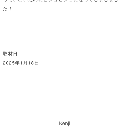
た！
取材日
2025年1月18日
Kenji
同志社大学在学中。卒業まで半年を残して大学を休学し、
インターンに参加。宗教や民族問題について興味がありま