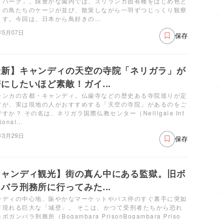
ドパーク」。緑豊かな園内では、スリランカ固有種をはじめ色と
りの鳥たちのケージが並び、散策しながら一羽ずつじっくり観察
ます。今回は、日本から鳥好きの…
年5月07日
保存
最新】キャンディの天空の寺院「ネリガラ」が
にしたいほど素敵！ガイ...
ランカの古都・キャンディ。仏歯寺などの歴史ある寺院巡りが定
すが、実は現地の人がおすすめする「天空の寺院」があるのをご
すか？ その名は、ネリガラ国際仏教センター（Nelligala Int
tional…
年3月29日
保存
キャンディ観光】街の真ん中にある監獄。旧ボ
バラ刑務所に行ってみた...
ンディの中心地、賑やかなマーケットやバス停のすぐ裏手に突如
て現れる巨大な「城壁」。 そこは、かつて受刑者たちから恐れ
ボガンバラ刑務所（Bogambara PrisonBogambara Priso