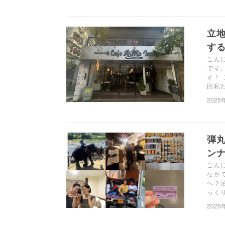
立
する
こん
です
す！
回私
2025
弾
ンナ
こん
なか
へ２
っく
2025