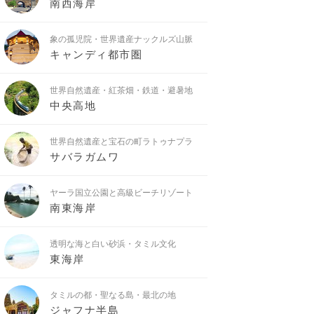
南西海岸
象の孤児院・世界遺産ナックルズ山脈
キャンディ都市圏
世界自然遺産・紅茶畑・鉄道・避暑地
中央高地
世界自然遺産と宝石の町ラトゥナプラ
サバラガムワ
ヤーラ国立公園と高級ビーチリゾート
南東海岸
透明な海と白い砂浜・タミル文化
東海岸
タミルの都・聖なる島・最北の地
ジャフナ半島