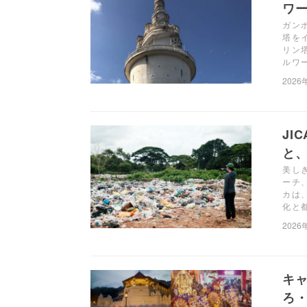
ワ
ガン
塔を
リン
ルワ
2026
JI
と、
美し
ーチ
カは
化と
2026
キ
ろ