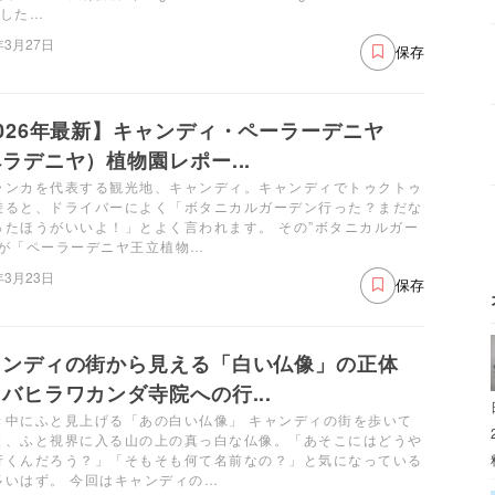
でした…
年3月27日
保存
026年最新】キャンディ・ペーラーデニヤ
ラデニヤ）植物園レポー...
ランカを代表する観光地、キャンディ。キャンディでトゥクトゥ
乗ると、ドライバーによく「ボタニカルガーデン行った？まだな
ったほうがいいよ！」とよく言われます。 その”ボタニカルガー
”が「ペーラーデニヤ王立植物…
年3月23日
保存
ャンディの街から見える「白い仏像」の正体
バヒラワカンダ寺院への行...
き中にふと見上げる「あの白い仏像」 キャンディの街を歩いて
と、ふと視界に入る山の上の真っ白な仏像。「あそこにはどうや
行くんだろう？」「そもそも何て名前なの？」と気になっている
多いはず。 今回はキャンディの…