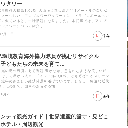
ーワタワー
ポラ郊外の標高1,000mの山頂に立つ高さ111メートルの白い仏
イメージした「アンブルワーワタワー」は、ドラゴンボールのカ
塔に似ていると、一時話題になりました。 本記事では、アンブ
ーワタワーについて紹介し…
年7月09日
保存
CA環境教育海外協力隊員が挑むリサイクル
子どもたちの未来を育て...
き光の島の裏側にある課題 豊かな緑、息をのむような美しいビ
、そして温かい人々。「インド洋の真珠」とも呼ばれるスリラン
、近年めざましい経済発展を遂げています。しかし、急速な近代
都市化の影で、国内のあらゆる地…
年6月28日
保存
ャンディ観光ガイド｜世界遺産仏歯寺・見どこ
・ホテル・周辺観光