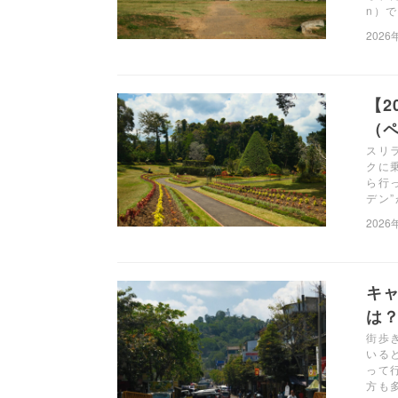
n）
2026
【2
（ペ
スリ
クに
ら行
デン
2026
キ
は？
街歩
いる
って
方も