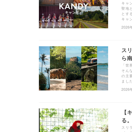
キャ
聖地
とす
キャ
2026
ス
ら南
「世
そん
の主
まし
2026
【
る。
スリ