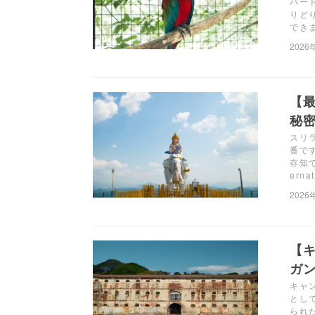
バー
りど
でき
2026
【
秘密
スリ
番で
存知で
erna
2026
【
ガン
キャ
とし
られた