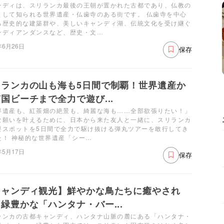
ンディは、スリランカ最後の王朝が置かれた古都であり、仏教の
として知られる世界遺産・仏歯寺のある街です。 仏歯寺を中心
る歴史的な建築群や、美しいキャンディ湖、伝統文化を受け継ぐ
ンディアンダンスなど、歴史・文…
年6月26日
保存
リランカの山も海も5日間で制覇！世界遺産か
国ビーチまで全力で遊び...
界遺産も、紅茶畑の絶景も、綺麗な海も……全部欲張りたい！」
な願いを叶えるために、日本から来た友人と一緒に、スリランカ
要スポットを5日間で全力で駆け抜ける弾丸ツアーを敢行してき
た！ 神秘的な世界遺産「シー…
年5月17日
保存
キャンディ観光】鮮やかな鳥たちに癒やされ
緑豊かな「ハンタナ・バー...
ランカの古都キャンディ、ハンタナ山脈の麓にある「ハンタナ・