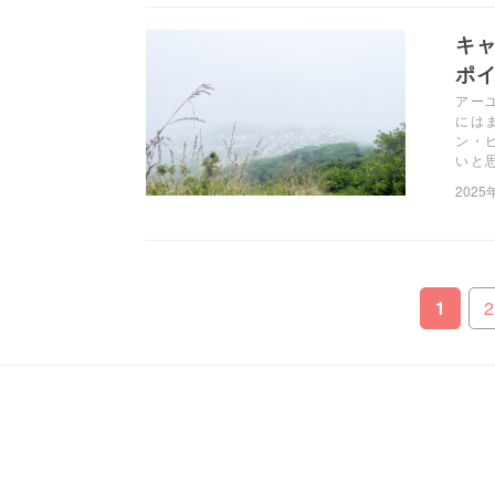
キ
ポ
アー
には
ン・
いと
2025
1
2