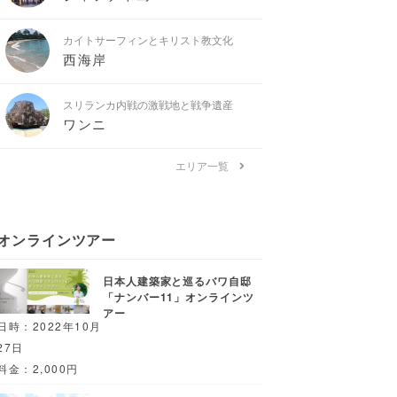
カイトサーフィンとキリスト教文化
西海岸
スリランカ内戦の激戦地と戦争遺産
ワンニ
エリア一覧
オンラインツアー
日本人建築家と巡るバワ自邸
「ナンバー11」オンラインツ
アー
日時：2022年10月
27日
料金：2,000円