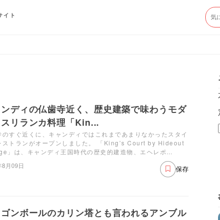
サイト
ャンディの仏歯寺近く、歴史建築で味わうモダ
スリランカ料理「Kin...
寺のすぐ近くに、キャンディではこれまであまりなかったスタイ
ストランがオープンしました。 「King’s Court by Hideout
unge」は、キャンディ王国時代の歴史的建造物、エヘレポ…
年8月09日
保存
ラゴンボールのカリン塔とも言われるアンブル