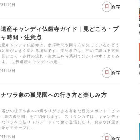
年3月14日
保存
界遺産キャンディ仏歯寺ガイド｜見どころ・プ
ジャ時間・注意点
遺産キャンディ仏歯寺は、参拝時間や回り方を知っているかどう
満足度が大きく変わる場所です。本記事では、初めて訪れる方向
、見どころ・参拝の流れ・注意点を時系列で分かりやすくまとめ
ます。 世界遺産キャンディの定…
年4月18日
保存
ンナワラ象の孤児園への行き方と楽しみ方
水浴びの様子や象への餌やりができる有名な観光スポット「ピン
ラ 象の孤児園」をご紹介します。 スリランカでは、キャンディ
名なペラヘラ祭り（パレード）で象が登場したり、おみやげ屋さ
は象がモチーフに…
年4月16日
保存