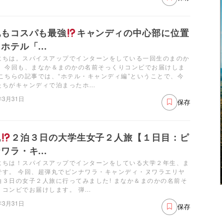
地もコスパも最強
キャンディの中心部に位置
ホテル「...
にちは。スパイスアップでインターンをしている一回生のまのか
。 今回も、まなか＆まのかの名前そっくりコンビでお届けしま
 こちらの記事では、“ホテル・キャンディ編”ということで、今
たちがキャンディで泊まったホ…
年3月31日
保存
丸
２泊３日の大学生女子２人旅【１日目：ピ
ワラ・キ...
にちは！スパイスアップでインターンをしている大学２年生、ま
です。 今回、超弾丸でピンナワラ・キャンディ・ヌワラエリヤ
泊３日の女子２人旅に行ってみました! まなか＆まのかの名前そ
りコンビでお届けします。 弾…
年3月31日
保存