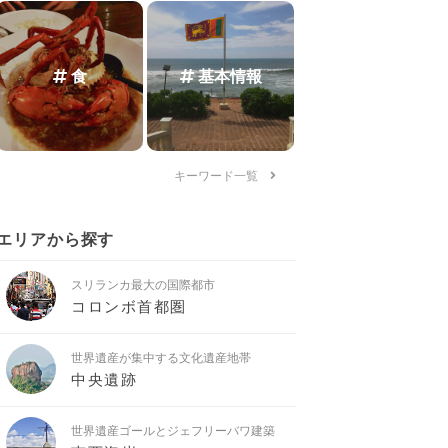
食
基本情報
キーワード一覧
エリアから探す
スリランカ最大の国際都市
コロンボ首都圏
世界遺産が集中する文化遺産地帯
中央遺跡
世界遺産ゴールとジェフリーバワ建築