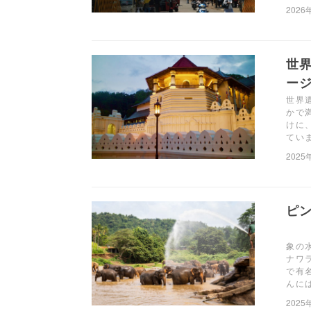
2026
世
ー
世界
かで
けに
てい
2025
ピ
象の
ナワ
で有
んに
2025