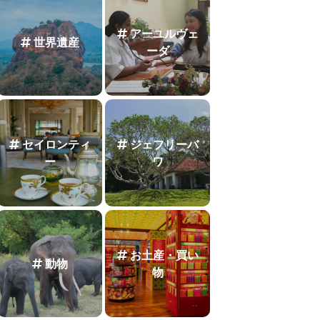
アーユルヴェ
世界遺産
ーダ
セイロンティ
ジェフリーバ
ー
ワ
お土産・買い
動物
物