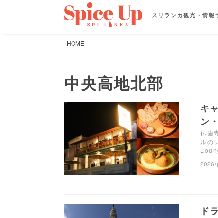
スリランカ観光・情報
HOME
中央高地北部
キ
ン・
仏歯
ルのレ
Lo
2026
ド