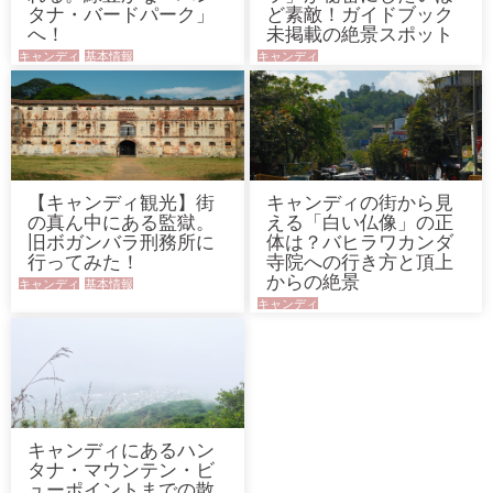
タナ・バードパーク」
ど素敵！ガイドブック
へ！
未掲載の絶景スポット
キャンディ
基本情報
キャンディ
【キャンディ観光】街
キャンディの街から見
の真ん中にある監獄。
える「白い仏像」の正
旧ボガンバラ刑務所に
体は？バヒラワカンダ
行ってみた！
寺院への行き方と頂上
からの絶景
キャンディ
基本情報
キャンディ
キャンディにあるハン
タナ・マウンテン・ビ
ューポイントまでの散