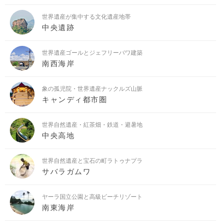
世界遺産が集中する文化遺産地帯
中央遺跡
世界遺産ゴールとジェフリーバワ建築
南西海岸
象の孤児院・世界遺産ナックルズ山脈
キャンディ都市圏
世界自然遺産・紅茶畑・鉄道・避暑地
中央高地
世界自然遺産と宝石の町ラトゥナプラ
サバラガムワ
ヤーラ国立公園と高級ビーチリゾート
南東海岸