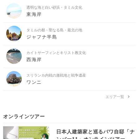
透明な海と白い砂浜・タミル文化
東海岸
タミルの都・聖なる島・最北の地
ジャフナ半島
カイトサーフィンとキリスト教文化
西海岸
スリランカ内戦の激戦地と戦争遺産
ワンニ
エリア一覧
オンラインツアー
日本人建築家と巡るバワ自邸「ナ
ンバー11」オンラインツアー