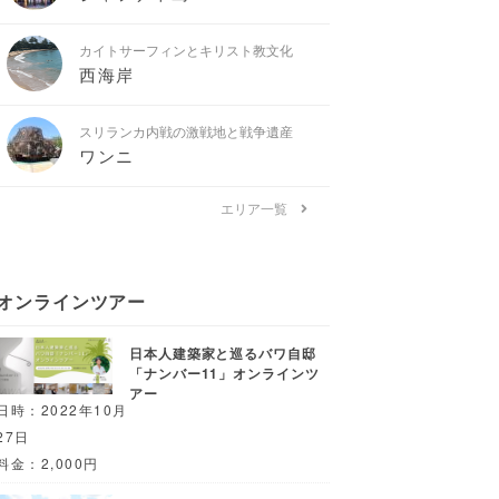
カイトサーフィンとキリスト教文化
西海岸
スリランカ内戦の激戦地と戦争遺産
ワンニ
エリア一覧
オンラインツアー
日本人建築家と巡るバワ自邸
「ナンバー11」オンラインツ
アー
日時：2022年10月
27日
料金：2,000円