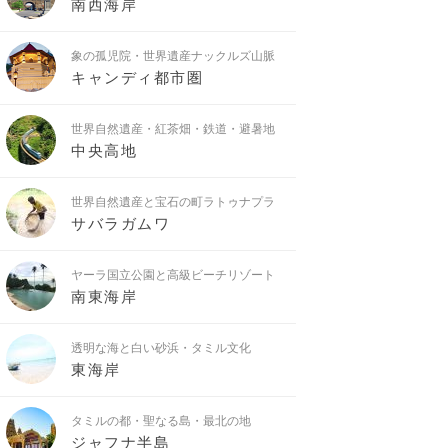
南西海岸
象の孤児院・世界遺産ナックルズ山脈
キャンディ都市圏
世界自然遺産・紅茶畑・鉄道・避暑地
中央高地
世界自然遺産と宝石の町ラトゥナプラ
サバラガムワ
ヤーラ国立公園と高級ビーチリゾート
南東海岸
透明な海と白い砂浜・タミル文化
東海岸
タミルの都・聖なる島・最北の地
ジャフナ半島