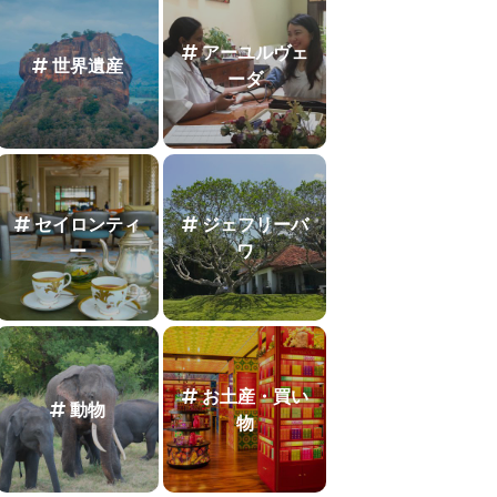
アーユルヴェ
世界遺産
ーダ
セイロンティ
ジェフリーバ
ー
ワ
お土産・買い
動物
物