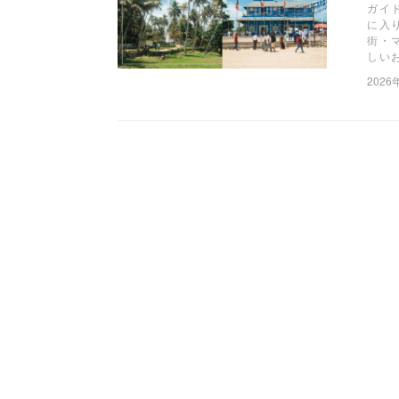
ガイ
に入
街・
しい
2026