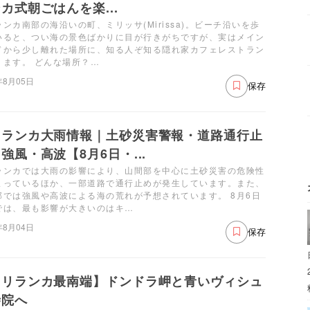
カ式朝ごはんを楽...
ンカ南部の海沿いの町、ミリッサ(Mirissa)。ビーチ沿いを歩
いると、つい海の景色ばかりに目が行きがちですが、実はメイン
ドから少し離れた場所に、知る人ぞ知る隠れ家カフェレストラン
ります。 どんな場所？…
年8月05日
保存
リランカ大雨情報｜土砂災害警報・道路通行止
強風・高波【8月6日・...
ランカでは大雨の影響により、山間部を中心に土砂災害の危険性
まっているほか、一部道路で通行止めが発生しています。また、
部では強風や高波による海の荒れが予想されています。 8月6日
では、最も影響が大きいのはキ…
年8月04日
保存
スリランカ最南端】ドンドラ岬と青いヴィシュ
寺院へ