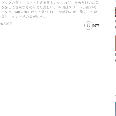
ドブックの有名スポットを巡る旅もいいけれど、自分だけのお気
りを探しに冒険するのもまた楽しい。 今回はスリランカ南部の
マータラ（Matara）近くで見つけた、守護神の青に染まった珍
お寺と、インド洋の風が吹き…
年8月03日
保存