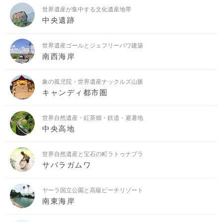
世界遺産が集中する文化遺産地帯
中央遺跡
世界遺産ゴールとジェフリーバワ建築
南西海岸
象の孤児院・世界遺産ナックルズ山脈
キャンディ都市圏
世界自然遺産・紅茶畑・鉄道・避暑地
中央高地
世界自然遺産と宝石の町ラトゥナプラ
サバラガムワ
ヤーラ国立公園と高級ビーチリゾート
南東海岸