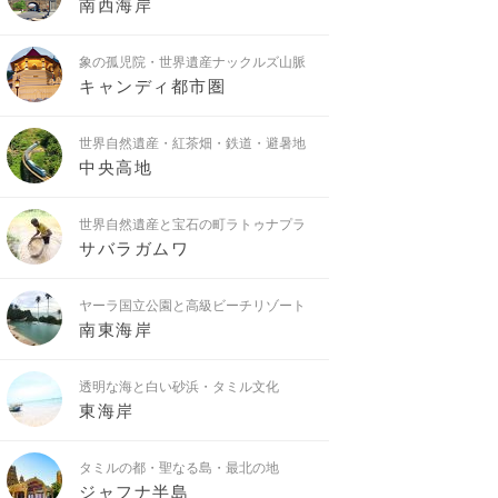
南西海岸
象の孤児院・世界遺産ナックルズ山脈
キャンディ都市圏
世界自然遺産・紅茶畑・鉄道・避暑地
中央高地
世界自然遺産と宝石の町ラトゥナプラ
サバラガムワ
ヤーラ国立公園と高級ビーチリゾート
南東海岸
透明な海と白い砂浜・タミル文化
東海岸
タミルの都・聖なる島・最北の地
ジャフナ半島