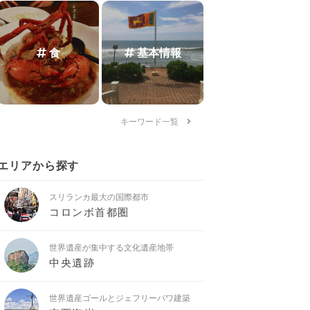
食
基本情報
キーワード一覧
エリアから探す
スリランカ最大の国際都市
コロンボ首都圏
世界遺産が集中する文化遺産地帯
中央遺跡
世界遺産ゴールとジェフリーバワ建築