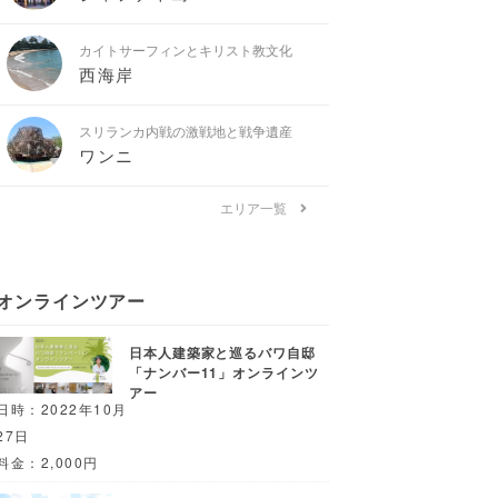
カイトサーフィンとキリスト教文化
西海岸
スリランカ内戦の激戦地と戦争遺産
ワンニ
エリア一覧
オンラインツアー
日本人建築家と巡るバワ自邸
「ナンバー11」オンラインツ
アー
日時：2022年10月
27日
料金：2,000円