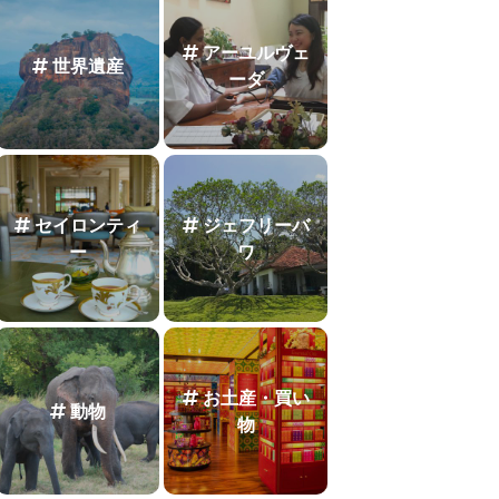
アーユルヴェ
世界遺産
ーダ
セイロンティ
ジェフリーバ
ー
ワ
お土産・買い
動物
物