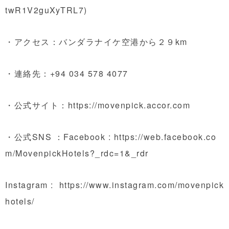
twR1V2guXyTRL7
)
・アクセス：バンダラナイケ空港から２９km
・連絡先：+94 034 578 4077
・公式サイト：
https://movenpick.accor.com
・公式SNS ：Facebook :
https://web.facebook.co
m/MovenpickHotels?_rdc=1&_rdr
Instagram :
https://www.instagram.com/movenpick
hotels/