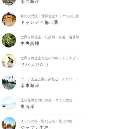
南西海岸
象の孤児院・世界遺産ナックルズ山脈
キャンディ都市圏
世界自然遺産・紅茶畑・鉄道・避暑地
中央高地
世界自然遺産と宝石の町ラトゥナプラ
サバラガムワ
ヤーラ国立公園と高級ビーチリゾート
南東海岸
透明な海と白い砂浜・タミル文化
東海岸
タミルの都・聖なる島・最北の地
ジャフナ半島