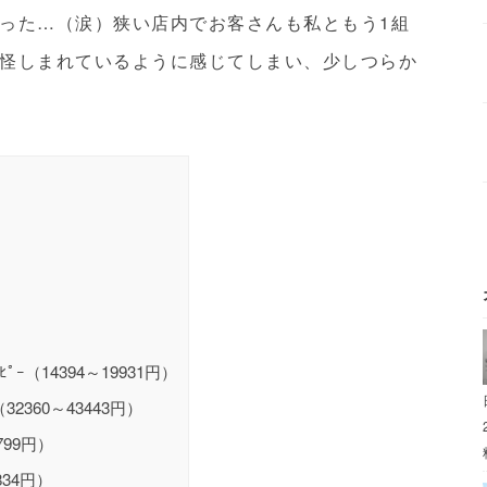
った…（涙）狭い店内でお客さんも私ともう1組
怪しまれているように感じてしまい、少しつらか
ﾟｰ（14394～19931円）
32360～43443円）
8799円）
834円）