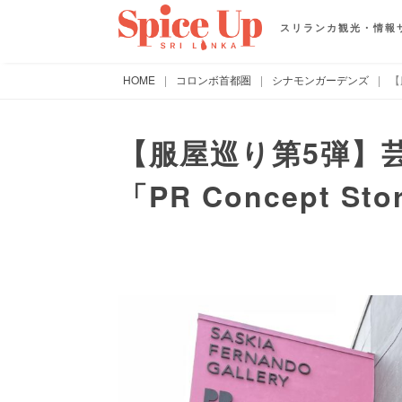
スリランカ観光・情報
HOME
|
コロンボ首都圏
|
シナモンガーデンズ
|
【
【服屋巡り第5弾】
「PR Concept Sto