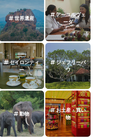
アーユルヴェ
世界遺産
ーダ
セイロンティ
ジェフリーバ
ー
ワ
お土産・買い
動物
物