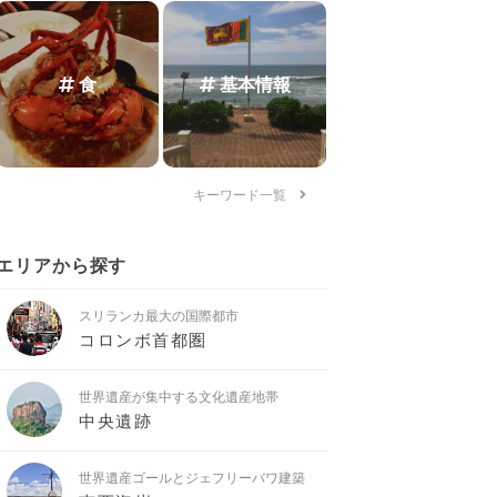
食
基本情報
キーワード一覧
エリアから探す
スリランカ最大の国際都市
コロンボ首都圏
世界遺産が集中する文化遺産地帯
中央遺跡
世界遺産ゴールとジェフリーバワ建築