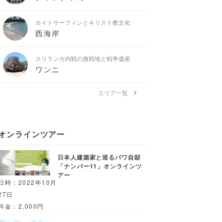
カイトサーフィンとキリスト教文化
西海岸
スリランカ内戦の激戦地と戦争遺産
ワンニ
エリア一覧
オンラインツアー
日本人建築家と巡るバワ自邸
「ナンバー11」オンラインツ
アー
日時：2022年10月
27日
料金：2,000円