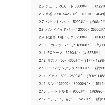
2.5.
チュールスカート 50000ﾙﾋﾟｰ（約221
2.6.
水着 7250~54250ﾙﾋﾟｰ（3213～2404
2.7.
バケットハット 15000ﾙﾋﾟｰ（約6649
2.8.
ハンドメイドバッグ 20000～25500ﾙﾋﾟ
2.9.
お泊まり用バッグ 37500ﾙﾋﾟｰ（約166
2.10.
ヨガマットバッグ 18500ﾙﾋﾟｰ（約82
2.11.
PCケース 13250ﾙﾋﾟｰ（約5873円）
2.12.
マスク 400～4350ﾙﾋﾟｰ（177～192
2.13.
IZIPIZIサングラス 21000ﾙﾋﾟｰ（約9
2.14.
ピアス 1600～2600ﾙﾋﾟｰ（709〜115
2.15.
リング 35000～130000ﾙﾋﾟｰ（1551
2.16.
カードホルダー 9000ﾙﾋﾟｰ（約3990
2.17.
コンディショナー 5250ﾙﾋﾟｰ（約23