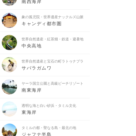
南西海岸
象の孤児院・世界遺産ナックルズ山脈
キャンディ都市圏
世界自然遺産・紅茶畑・鉄道・避暑地
中央高地
世界自然遺産と宝石の町ラトゥナプラ
サバラガムワ
ヤーラ国立公園と高級ビーチリゾート
南東海岸
透明な海と白い砂浜・タミル文化
東海岸
タミルの都・聖なる島・最北の地
ジャフナ半島