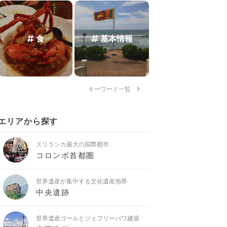
食
基本情報
キーワード一覧
エリアから探す
スリランカ最大の国際都市
コロンボ首都圏
世界遺産が集中する文化遺産地帯
中央遺跡
世界遺産ゴールとジェフリーバワ建築