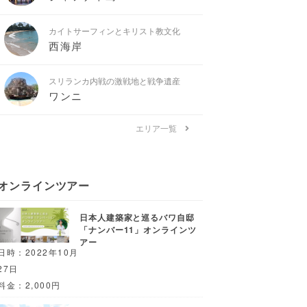
カイトサーフィンとキリスト教文化
西海岸
スリランカ内戦の激戦地と戦争遺産
ワンニ
エリア一覧
オンラインツアー
日本人建築家と巡るバワ自邸
「ナンバー11」オンラインツ
アー
日時：2022年10月
27日
料金：2,000円