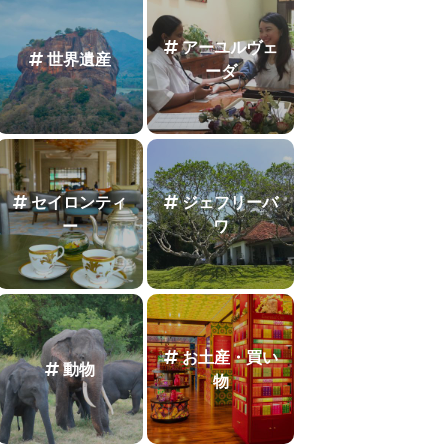
アーユルヴェ
世界遺産
ーダ
セイロンティ
ジェフリーバ
ー
ワ
お土産・買い
動物
物