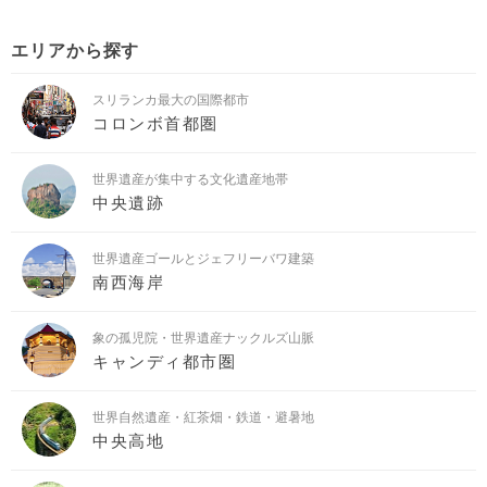
エリアから探す
スリランカ最大の国際都市
コロンボ首都圏
世界遺産が集中する文化遺産地帯
中央遺跡
世界遺産ゴールとジェフリーバワ建築
南西海岸
象の孤児院・世界遺産ナックルズ山脈
キャンディ都市圏
世界自然遺産・紅茶畑・鉄道・避暑地
中央高地