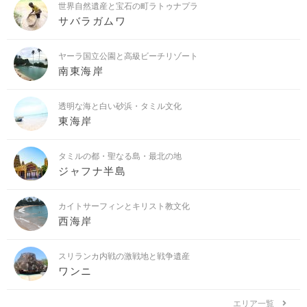
世界自然遺産と宝石の町ラトゥナプラ
サバラガムワ
ヤーラ国立公園と高級ビーチリゾート
南東海岸
透明な海と白い砂浜・タミル文化
東海岸
タミルの都・聖なる島・最北の地
ジャフナ半島
カイトサーフィンとキリスト教文化
西海岸
スリランカ内戦の激戦地と戦争遺産
ワンニ
エリア一覧