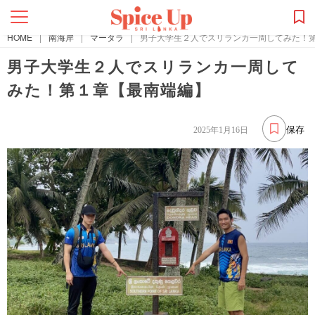
HOME
|
南海岸
|
マータラ
|
男子大学生２人でスリランカ一周してみた！
男子大学生２人でスリランカ一周して
みた！第１章【最南端編】
保存
2025年1月16日