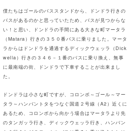
僕たちはゴールのバススタンドから、ドンドラ行きの
バスがあるのかと思っていたため、バスが見つからな
い！と思い、ドンドラの手間にある大きな町マータラ
（Matara）行きの３５０番バスに乗りました。マータ
ラからはドンドラを通過するディックウェッラ（Dick
wella）行きの３４６－１番のバスに乗り換え、無事
に最南端の街、ドンドラで下車することが出来まし
た。
ドンドラは小さな町ですが、コロンボ～ゴール～マー
タラ～ハンバントタをつなぐ国道２号線（A2）近くに
あるため、コロンボから向かう場合はマータラより先
のタンガッラ行き、ディックウェッラ行き、ハンバン