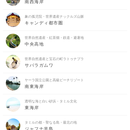
南西海岸
象の孤児院・世界遺産ナックルズ山脈
キャンディ都市圏
世界自然遺産・紅茶畑・鉄道・避暑地
中央高地
世界自然遺産と宝石の町ラトゥナプラ
サバラガムワ
ヤーラ国立公園と高級ビーチリゾート
南東海岸
透明な海と白い砂浜・タミル文化
東海岸
タミルの都・聖なる島・最北の地
ジャフナ半島