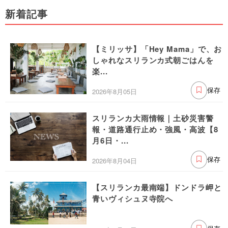
新着記事
【ミリッサ】「Hey Mama」で、お
しゃれなスリランカ式朝ごはんを
楽...
2026年8月05日
保存
スリランカ大雨情報｜土砂災害警
報・道路通行止め・強風・高波【8
月6日・...
2026年8月04日
保存
【スリランカ最南端】ドンドラ岬と
青いヴィシュヌ寺院へ