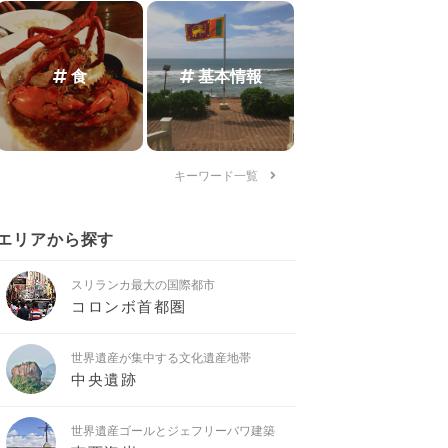
食
基本情報
キーワード一覧
エリアから探す
スリランカ最大の国際都市
コロンボ首都圏
世界遺産が集中する文化遺産地帯
中央遺跡
世界遺産ゴールとジェフリーバワ建築