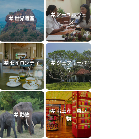
アーユルヴェ
世界遺産
ーダ
セイロンティ
ジェフリーバ
ー
ワ
お土産・買い
動物
物