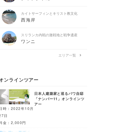
カイトサーフィンとキリスト教文化
西海岸
スリランカ内戦の激戦地と戦争遺産
ワンニ
エリア一覧
オンラインツアー
日本人建築家と巡るバワ自邸
「ナンバー11」オンラインツ
アー
日時：2022年10月
27日
料金：2,000円