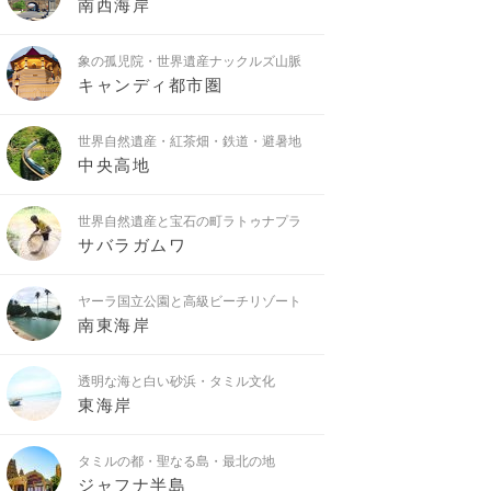
南西海岸
象の孤児院・世界遺産ナックルズ山脈
キャンディ都市圏
世界自然遺産・紅茶畑・鉄道・避暑地
中央高地
世界自然遺産と宝石の町ラトゥナプラ
サバラガムワ
ヤーラ国立公園と高級ビーチリゾート
南東海岸
透明な海と白い砂浜・タミル文化
東海岸
タミルの都・聖なる島・最北の地
ジャフナ半島