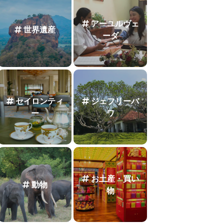
アーユルヴェ
世界遺産
ーダ
セイロンティ
ジェフリーバ
ー
ワ
お土産・買い
動物
物