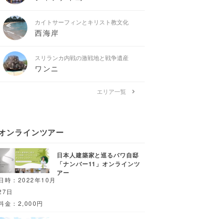
カイトサーフィンとキリスト教文化
西海岸
スリランカ内戦の激戦地と戦争遺産
ワンニ
エリア一覧
オンラインツアー
日本人建築家と巡るバワ自邸
「ナンバー11」オンラインツ
アー
日時：2022年10月
27日
料金：2,000円