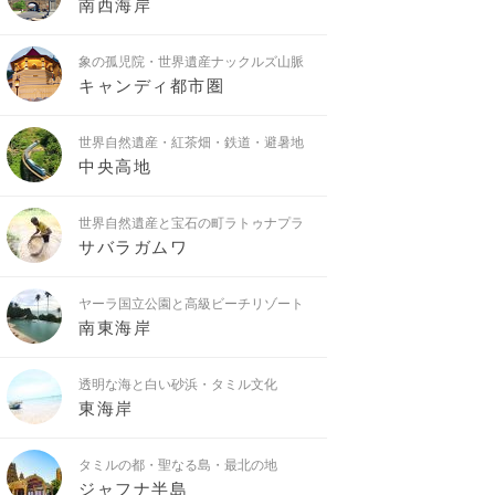
南西海岸
象の孤児院・世界遺産ナックルズ山脈
キャンディ都市圏
世界自然遺産・紅茶畑・鉄道・避暑地
中央高地
世界自然遺産と宝石の町ラトゥナプラ
サバラガムワ
ヤーラ国立公園と高級ビーチリゾート
南東海岸
透明な海と白い砂浜・タミル文化
東海岸
タミルの都・聖なる島・最北の地
ジャフナ半島