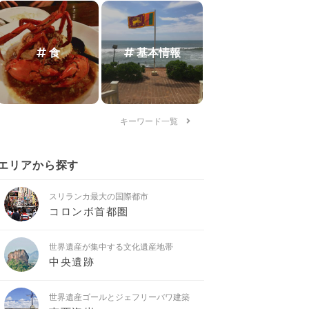
食
基本情報
キーワード一覧
エリアから探す
スリランカ最大の国際都市
コロンボ首都圏
世界遺産が集中する文化遺産地帯
中央遺跡
世界遺産ゴールとジェフリーバワ建築