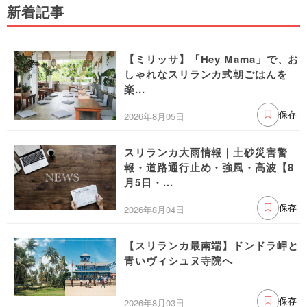
新着記事
【ミリッサ】「Hey Mama」で、お
しゃれなスリランカ式朝ごはんを
楽...
2026年8月05日
保存
スリランカ大雨情報｜土砂災害警
報・道路通行止め・強風・高波【8
月5日・...
2026年8月04日
保存
【スリランカ最南端】ドンドラ岬と
青いヴィシュヌ寺院へ
2026年8月03日
保存