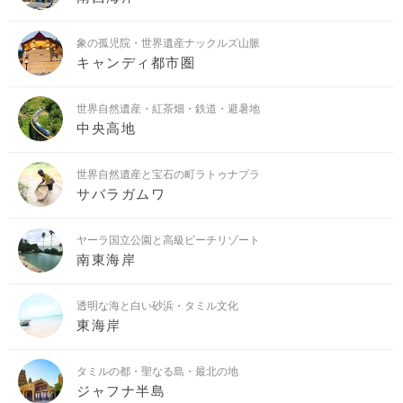
象の孤児院・世界遺産ナックルズ山脈
キャンディ都市圏
世界自然遺産・紅茶畑・鉄道・避暑地
中央高地
世界自然遺産と宝石の町ラトゥナプラ
サバラガムワ
ヤーラ国立公園と高級ビーチリゾート
南東海岸
透明な海と白い砂浜・タミル文化
東海岸
タミルの都・聖なる島・最北の地
ジャフナ半島