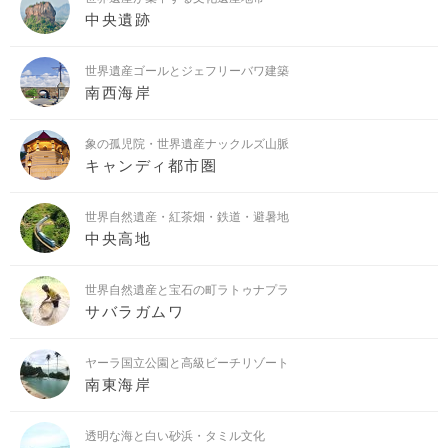
中央遺跡
世界遺産ゴールとジェフリーバワ建築
南西海岸
象の孤児院・世界遺産ナックルズ山脈
キャンディ都市圏
世界自然遺産・紅茶畑・鉄道・避暑地
中央高地
世界自然遺産と宝石の町ラトゥナプラ
サバラガムワ
ヤーラ国立公園と高級ビーチリゾート
南東海岸
透明な海と白い砂浜・タミル文化