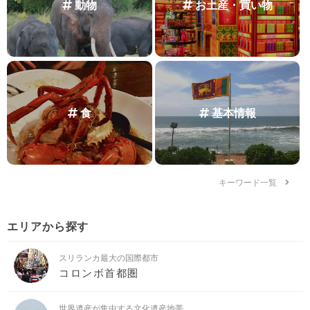
動物
お土産・買い物
食
基本情報
キーワード一覧
エリアから探す
スリランカ最大の国際都市
コロンボ首都圏
世界遺産が集中する文化遺産地帯