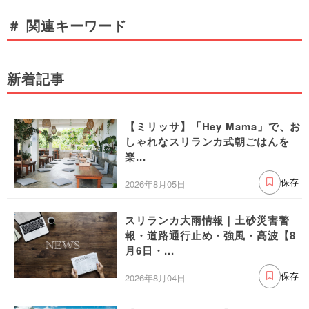
＃ 関連キーワード
新着記事
【ミリッサ】「Hey Mama」で、お
しゃれなスリランカ式朝ごはんを
楽...
2026年8月05日
保存
スリランカ大雨情報｜土砂災害警
報・道路通行止め・強風・高波【8
月6日・...
2026年8月04日
保存