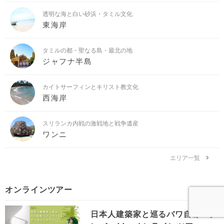
透明な海と白い砂浜・タミル文化
東海岸
タミルの都・聖なる島・最北の地
ジャフナ半島
カイトサーフィンとキリスト教文化
西海岸
スリランカ内戦の激戦地と戦争遺産
ワンニ
エリア一覧
オンラインツアー
日本人建築家と巡るバワ自邸「ナ