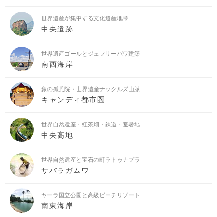
世界遺産が集中する文化遺産地帯
中央遺跡
世界遺産ゴールとジェフリーバワ建築
南西海岸
象の孤児院・世界遺産ナックルズ山脈
キャンディ都市圏
世界自然遺産・紅茶畑・鉄道・避暑地
中央高地
世界自然遺産と宝石の町ラトゥナプラ
サバラガムワ
ヤーラ国立公園と高級ビーチリゾート
南東海岸