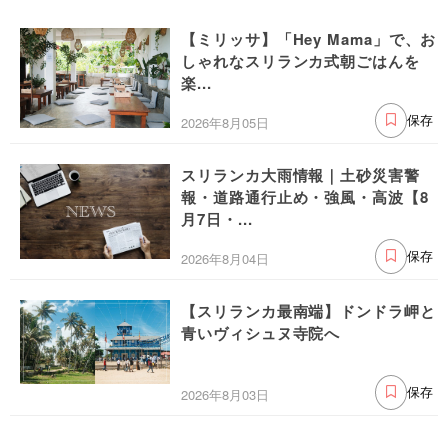
【ミリッサ】「Hey Mama」で、お
しゃれなスリランカ式朝ごはんを
楽...
2026年8月05日
保存
スリランカ大雨情報｜土砂災害警
報・道路通行止め・強風・高波【8
月7日・...
2026年8月04日
保存
【スリランカ最南端】ドンドラ岬と
青いヴィシュヌ寺院へ
2026年8月03日
保存