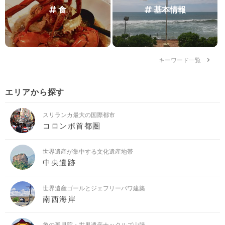
食
基本情報
キーワード一覧
エリアから探す
スリランカ最大の国際都市
コロンボ首都圏
世界遺産が集中する文化遺産地帯
中央遺跡
世界遺産ゴールとジェフリーバワ建築
南西海岸
象の孤児院・世界遺産ナックルズ山脈