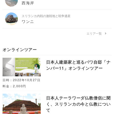
西海岸
スリランカ内戦の激戦地と戦争遺産
ワンニ
エリア一覧
オンラインツアー
日本人建築家と巡るバワ自邸「ナ
ンバー11」オンラインツアー
日時：2022年10月27日
料金：2,000円
日本人テーラワーダ仏教僧侶に聞
く、スリランカの今と仏教につい
て