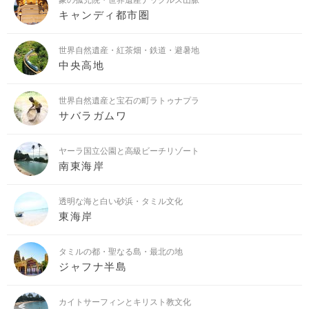
キャンディ都市圏
世界自然遺産・紅茶畑・鉄道・避暑地
中央高地
世界自然遺産と宝石の町ラトゥナプラ
サバラガムワ
ヤーラ国立公園と高級ビーチリゾート
南東海岸
透明な海と白い砂浜・タミル文化
東海岸
タミルの都・聖なる島・最北の地
ジャフナ半島
カイトサーフィンとキリスト教文化