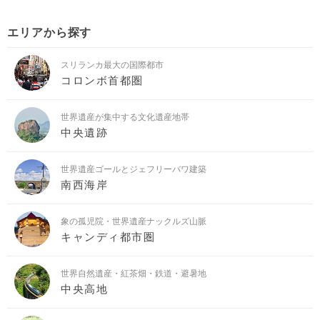
エリアから探す
スリランカ最大の国際都市
コロンボ首都圏
世界遺産が集中する文化遺産地帯
中央遺跡
世界遺産ゴールとジェフリーバワ建築
南西海岸
象の孤児院・世界遺産ナックルズ山脈
キャンディ都市圏
世界自然遺産・紅茶畑・鉄道・避暑地
中央高地