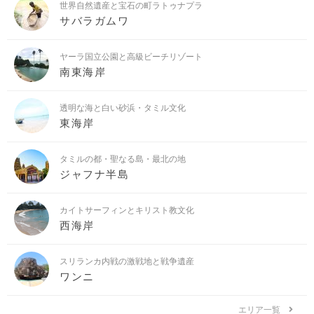
世界自然遺産と宝石の町ラトゥナプラ
サバラガムワ
ヤーラ国立公園と高級ビーチリゾート
南東海岸
透明な海と白い砂浜・タミル文化
東海岸
タミルの都・聖なる島・最北の地
ジャフナ半島
カイトサーフィンとキリスト教文化
西海岸
スリランカ内戦の激戦地と戦争遺産
ワンニ
エリア一覧