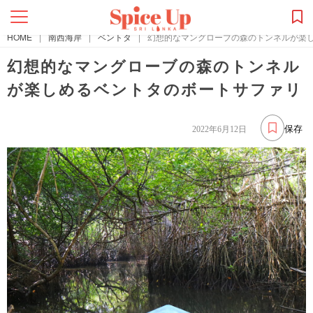
HOME
|
南西海岸
|
ベントタ
|
幻想的なマングローブの森のトンネルが楽
幻想的なマングローブの森のトンネル
が楽しめるベントタのボートサファリ
保存
2022年6月12日