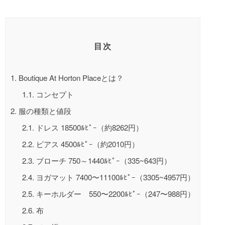
目次
1.
Boutique At Horton Placeとは？
1.1.
コンセプト
2.
服の種類と値段
2.1.
ドレス 18500ﾙﾋﾟｰ（約8262円）
2.2.
ピアス 4500ﾙﾋﾟｰ（約2010円）
2.3.
ブローチ 750～1440ﾙﾋﾟｰ（335~643円）
2.4.
ヨガマット 7400〜11100ﾙﾋﾟｰ（3305~4957円）
2.5.
キーホルダー 550〜2200ﾙﾋﾟｰ（247〜988円）
2.6.
布