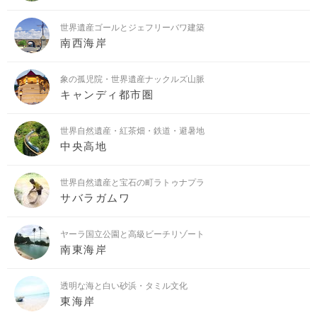
世界遺産ゴールとジェフリーバワ建築
南西海岸
象の孤児院・世界遺産ナックルズ山脈
キャンディ都市圏
世界自然遺産・紅茶畑・鉄道・避暑地
中央高地
世界自然遺産と宝石の町ラトゥナプラ
サバラガムワ
ヤーラ国立公園と高級ビーチリゾート
南東海岸
透明な海と白い砂浜・タミル文化
東海岸