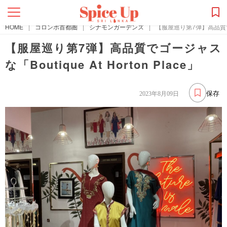
HOME
|
コロンボ首都圏
|
シナモンガーデンズ
|
【服屋巡り第7弾】高品質でゴージ
【服屋巡り第7弾】高品質でゴージャス
な「Boutique At Horton Place」
保存
2023年8月09日