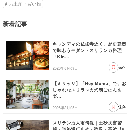
お土産・買い物
新着記事
キャンディの仏歯寺近く、歴史建築
で味わうモダン・スリランカ料理
「Kin...
2026年8月09日
保存
【ミリッサ】「Hey Mama」で、お
しゃれなスリランカ式朝ごはんを
楽...
2026年8月05日
保存
スリランカ大雨情報｜土砂災害警
報・道路通行止め・強風・高波【8