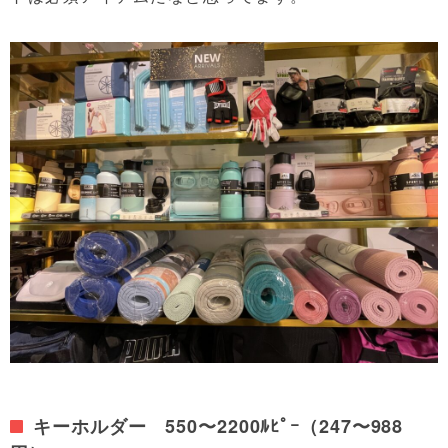
キーホルダー 550〜2200ﾙﾋﾟｰ（247〜988