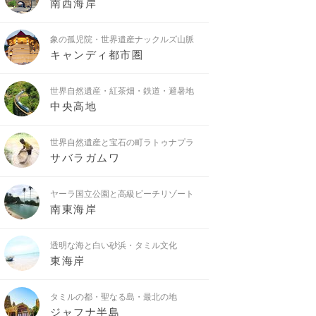
南西海岸
象の孤児院・世界遺産ナックルズ山脈
キャンディ都市圏
世界自然遺産・紅茶畑・鉄道・避暑地
中央高地
世界自然遺産と宝石の町ラトゥナプラ
サバラガムワ
ヤーラ国立公園と高級ビーチリゾート
南東海岸
透明な海と白い砂浜・タミル文化
東海岸
タミルの都・聖なる島・最北の地
ジャフナ半島