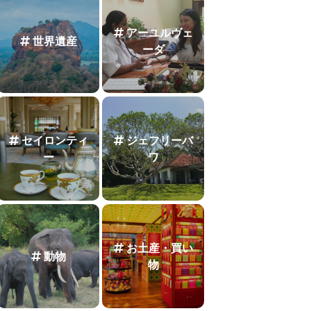
アーユルヴェ
世界遺産
ーダ
セイロンティ
ジェフリーバ
ー
ワ
お土産・買い
動物
物