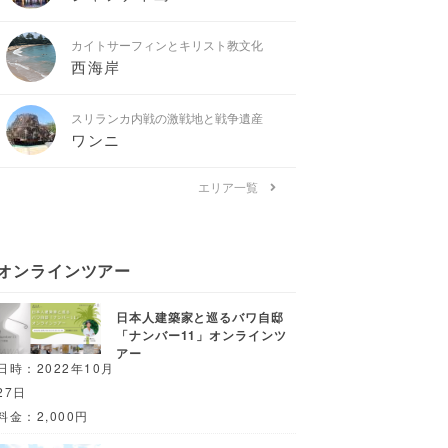
カイトサーフィンとキリスト教文化
西海岸
スリランカ内戦の激戦地と戦争遺産
ワンニ
エリア一覧
オンラインツアー
日本人建築家と巡るバワ自邸
「ナンバー11」オンラインツ
アー
日時：2022年10月
27日
料金：2,000円