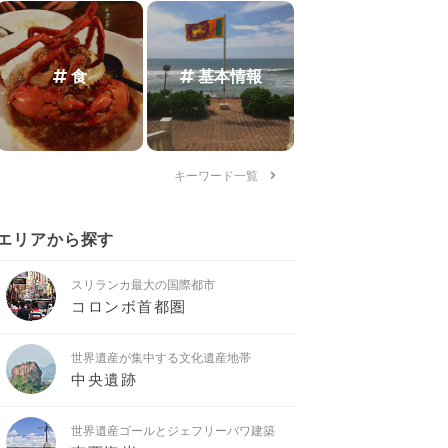
食
基本情報
キーワード一覧
エリアから探す
スリランカ最大の国際都市
コロンボ首都圏
世界遺産が集中する文化遺産地帯
中央遺跡
世界遺産ゴールとジェフリーバワ建築