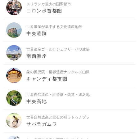
スリランカ最大の国際都市
コロンボ首都圏
世界遺産が集中する文化遺産地帯
中央遺跡
世界遺産ゴールとジェフリーバワ建築
南西海岸
象の孤児院・世界遺産ナックルズ山脈
キャンディ都市圏
世界自然遺産・紅茶畑・鉄道・避暑地
中央高地
世界自然遺産と宝石の町ラトゥナプラ
サバラガムワ