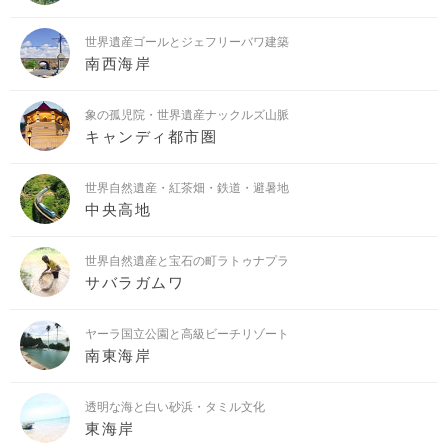
世界遺産ゴールとジェフリーバワ建築
南西海岸
象の孤児院・世界遺産ナックルズ山脈
キャンディ都市圏
世界自然遺産・紅茶畑・鉄道・避暑地
中央高地
世界自然遺産と宝石の町ラトゥナプラ
サバラガムワ
ヤーラ国立公園と高級ビーチリゾート
南東海岸
透明な海と白い砂浜・タミル文化
東海岸