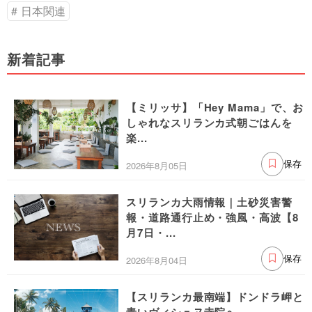
日本関連
新着記事
【ミリッサ】「Hey Mama」で、お
しゃれなスリランカ式朝ごはんを
楽...
2026年8月05日
保存
スリランカ大雨情報｜土砂災害警
報・道路通行止め・強風・高波【8
月7日・...
2026年8月04日
保存
【スリランカ最南端】ドンドラ岬と