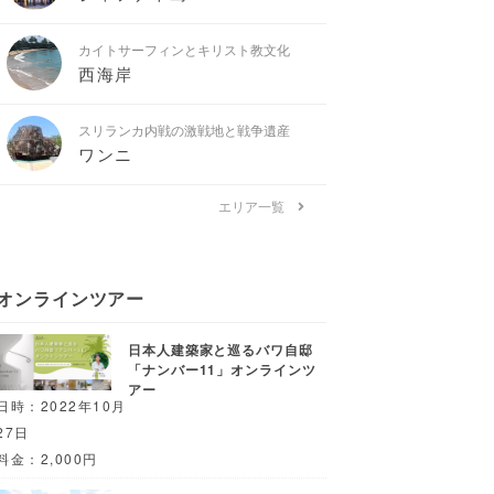
カイトサーフィンとキリスト教文化
西海岸
スリランカ内戦の激戦地と戦争遺産
ワンニ
エリア一覧
オンラインツアー
日本人建築家と巡るバワ自邸
「ナンバー11」オンラインツ
アー
日時：2022年10月
27日
料金：2,000円