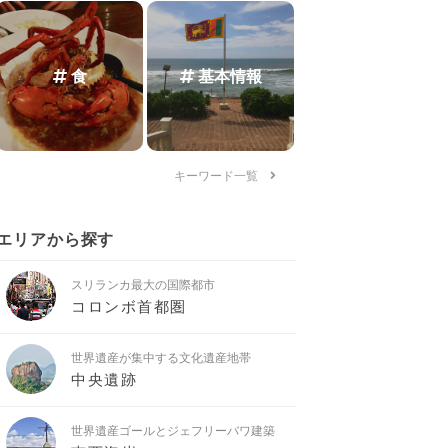
食
基本情報
キーワード一覧
エリアから探す
スリランカ最大の国際都市
コロンボ首都圏
世界遺産が集中する文化遺産地帯
中央遺跡
世界遺産ゴールとジェフリーバワ建築