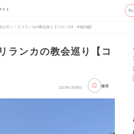
サイト
生が行く！スリランカの教会巡り【コロンボ3・4地区編】
リランカの教会巡り【コ
保存
2025年1月09日