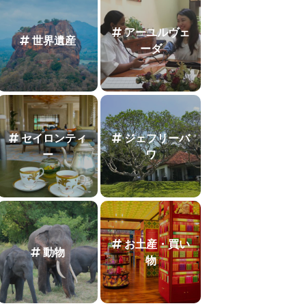
アーユルヴェ
世界遺産
ーダ
セイロンティ
ジェフリーバ
ー
ワ
お土産・買い
動物
物