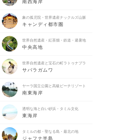
南西海岸
象の孤児院・世界遺産ナックルズ山脈
キャンディ都市圏
世界自然遺産・紅茶畑・鉄道・避暑地
中央高地
世界自然遺産と宝石の町ラトゥナプラ
サバラガムワ
ヤーラ国立公園と高級ビーチリゾート
南東海岸
透明な海と白い砂浜・タミル文化
東海岸
タミルの都・聖なる島・最北の地
ジャフナ半島