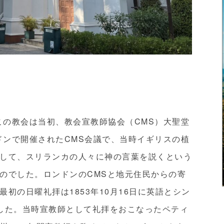
この教会は当初、教会宣教師協会（CMS）大聖堂
ドンで開催されたCMS会議で、当時イギリスの植
して、スリランカの人々に神の言葉を説くという
のでした。ロンドンのCMSと地元住民からの寄
初の日曜礼拝は1853年10月16日に英語とシン
した。当時宣教師として礼拝をおこなったペティ