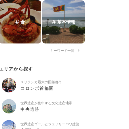
食
基本情報
キーワード一覧
エリアから探す
スリランカ最大の国際都市
コロンボ首都圏
世界遺産が集中する文化遺産地帯
中央遺跡
世界遺産ゴールとジェフリーバワ建築