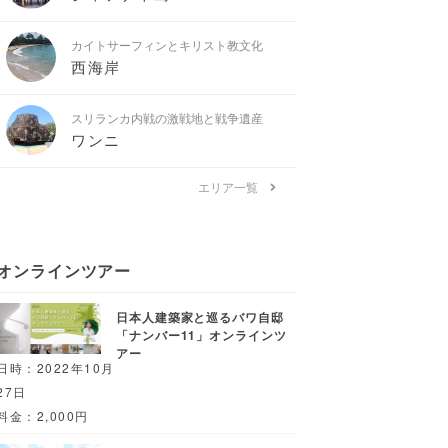
カイトサーフィンとキリスト教文化
西海岸
スリランカ内戦の激戦地と戦争遺産
ワンニ
エリア一覧
オンラインツアー
日本人建築家と巡るバワ自邸
「ナンバー11」オンラインツ
アー
日時：2022年10月
27日
料金：2,000円