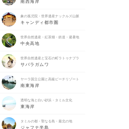
南西海岸
象の孤児院・世界遺産ナックルズ山脈
キャンディ都市圏
世界自然遺産・紅茶畑・鉄道・避暑地
中央高地
世界自然遺産と宝石の町ラトゥナプラ
サバラガムワ
ヤーラ国立公園と高級ビーチリゾート
南東海岸
透明な海と白い砂浜・タミル文化
東海岸
タミルの都・聖なる島・最北の地
ジャフナ半島