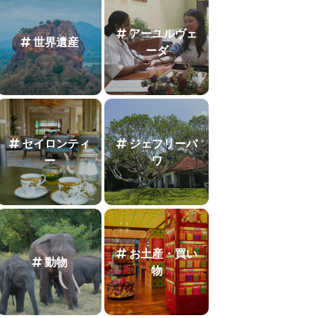
アーユルヴェ
世界遺産
ーダ
セイロンティ
ジェフリーバ
ー
ワ
お土産・買い
動物
物