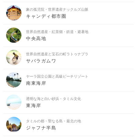
象の孤児院・世界遺産ナックルズ山脈
キャンディ都市圏
世界自然遺産・紅茶畑・鉄道・避暑地
中央高地
世界自然遺産と宝石の町ラトゥナプラ
サバラガムワ
ヤーラ国立公園と高級ビーチリゾート
南東海岸
透明な海と白い砂浜・タミル文化
東海岸
タミルの都・聖なる島・最北の地
ジャフナ半島