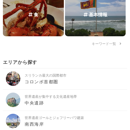
食
基本情報
キーワード一覧
エリアから探す
スリランカ最大の国際都市
コロンボ首都圏
世界遺産が集中する文化遺産地帯
中央遺跡
世界遺産ゴールとジェフリーバワ建築
南西海岸