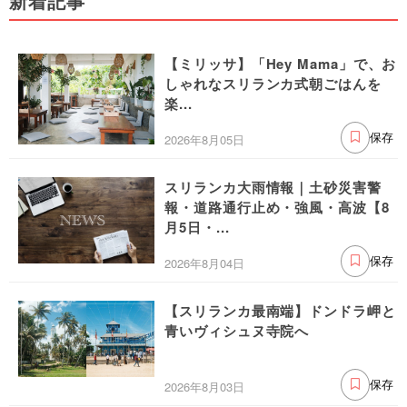
新着記事
【ミリッサ】「Hey Mama」で、お
しゃれなスリランカ式朝ごはんを
楽...
2026年8月05日
保存
スリランカ大雨情報｜土砂災害警
報・道路通行止め・強風・高波【8
月5日・...
2026年8月04日
保存
【スリランカ最南端】ドンドラ岬と
青いヴィシュヌ寺院へ
2026年8月03日
保存