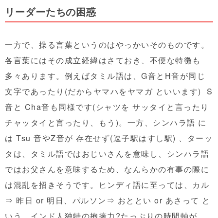
リーダーたちの困惑
一方で、操る言葉というのはやっかいそのものです。
各言葉にはその成立経緯はさておき、不便な特徴も
多々あります。例えばタミル語は、G音とH音が同じ
文字であったり(だからヤマハをヤマガ といいます) S
音と Cha音も同様です(シャツを サッタイと言ったり
チャッタイと言ったり、もう)。一方、シンハラ語 に
は Tsu 音やZ音が 存在せず(逗子駅はすし駅) 、ターッ
タは、タミル語ではおじいさんを意味し、シンハラ語
ではお父さんを意味するため、なんらかの有事の際に
は混乱を招きそうです。ヒンディ語に至っては、カル
⇒ 昨日 or 明日、パルソン⇒ おととい or あさって と
いう、インド人独特の抱擁力?たっぷりの時間軸が、