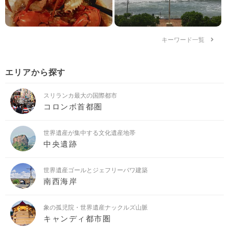
キーワード一覧
エリアから探す
スリランカ最大の国際都市
コロンボ首都圏
世界遺産が集中する文化遺産地帯
中央遺跡
世界遺産ゴールとジェフリーバワ建築
南西海岸
象の孤児院・世界遺産ナックルズ山脈
キャンディ都市圏