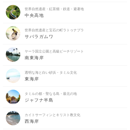
世界自然遺産・紅茶畑・鉄道・避暑地
中央高地
世界自然遺産と宝石の町ラトゥナプラ
サバラガムワ
ヤーラ国立公園と高級ビーチリゾート
南東海岸
透明な海と白い砂浜・タミル文化
東海岸
タミルの都・聖なる島・最北の地
ジャフナ半島
カイトサーフィンとキリスト教文化
西海岸