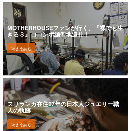
MOTHERHOUSEファンが行く、『裸でも生
きる３』コロンボ編聖地巡礼！
続きを読む
スリランカ在住27年の日本人ジュエリー職
人の軌跡
続きを読む