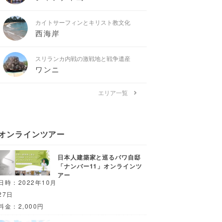
カイトサーフィンとキリスト教文化
西海岸
スリランカ内戦の激戦地と戦争遺産
ワンニ
エリア一覧
オンラインツアー
日本人建築家と巡るバワ自邸
「ナンバー11」オンラインツ
アー
日時：2022年10月
27日
料金：2,000円