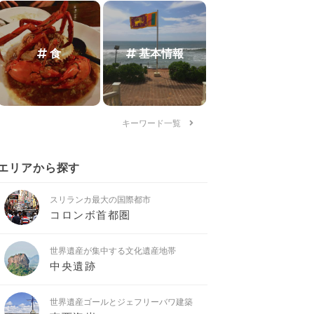
食
基本情報
キーワード一覧
エリアから探す
スリランカ最大の国際都市
コロンボ首都圏
世界遺産が集中する文化遺産地帯
中央遺跡
世界遺産ゴールとジェフリーバワ建築