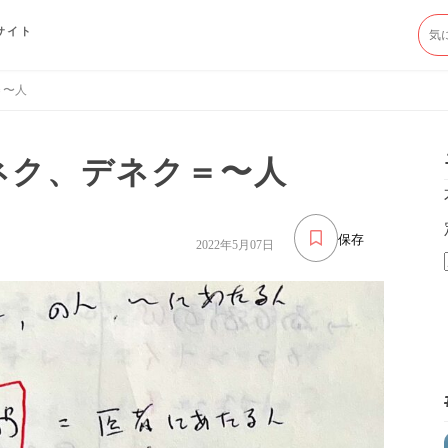
サイト
＝〜人
ケネク、デネク＝〜人
保存
2022年5月07日