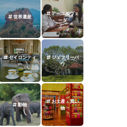
アーユルヴェ
世界遺産
ーダ
セイロンティ
ジェフリーバ
ー
ワ
お土産・買い
動物
物