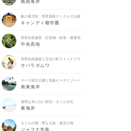
南西海岸
象の孤児院・世界遺産ナックルズ山脈
キャンディ都市圏
世界自然遺産・紅茶畑・鉄道・避暑地
中央高地
世界自然遺産と宝石の町ラトゥナプラ
サバラガムワ
ヤーラ国立公園と高級ビーチリゾート
南東海岸
透明な海と白い砂浜・タミル文化
東海岸
タミルの都・聖なる島・最北の地
ジャフナ半島