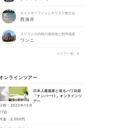
カイトサーフィンとキリスト教文化
西海岸
スリランカ内戦の激戦地と戦争遺産
ワンニ
エリア一覧
オンラインツアー
日本人建築家と巡るバワ自邸
「ナンバー11」オンラインツ
アー
日時：2022年10月
27日
料金：2,000円