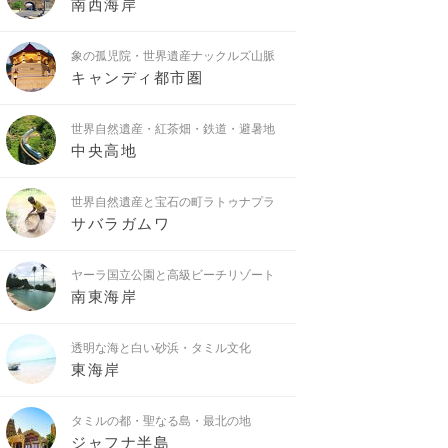
南西海岸
象の孤児院・世界遺産ナックルズ山脈
キャンディ都市圏
世界自然遺産・紅茶畑・鉄道・避暑地
中央高地
世界自然遺産と宝石の町ラトゥナプラ
サバラガムワ
ヤーラ国立公園と高級ビーチリゾート
南東海岸
透明な海と白い砂浜・タミル文化
東海岸
タミルの都・聖なる島・最北の地
ジャフナ半島