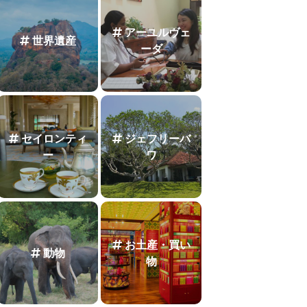
アーユルヴェ
世界遺産
ーダ
セイロンティ
ジェフリーバ
ー
ワ
お土産・買い
動物
物