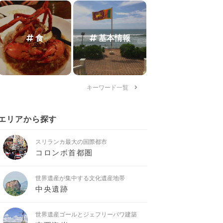
食
基本情報
キーワード一覧
エリアから探す
スリランカ最大の国際都市
コロンボ首都圏
世界遺産が集中する文化遺産地帯
中央遺跡
世界遺産ゴールとジェフリーバワ建築